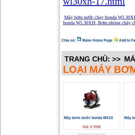
wl30xh-17.html
Máy bơm nước chạy honda WL30X
honda WL30XH
,
Bơm phòng cháy c
Chia sẻ:
Make Home Page
Add to F
TRANG CHỦ:
>>
MÁ
LOẠI MÁY BƠ
Máy bơm nước honda WX10
Máy 
Giá: 0 VNĐ