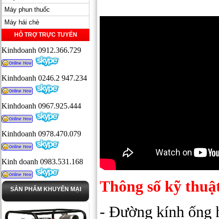
Máy phun thuốc
Máy hái chè
HỖ TRỢ TRỰC TUYẾN
Kinhdoanh 0912.366.729
Kinhdoanh 0246.2 947.234
Kinhdoanh 0967.925.444
Kinhdoanh 0978.470.079
Kinh doanh 0983.531.168
Thông số kỹ thuậ
SẢN PHẨM KHUYẾN MẠI
- Đường kính ống h