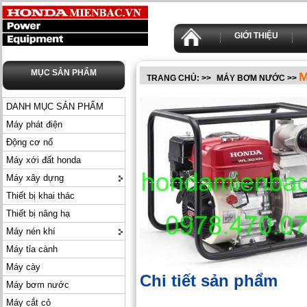
GIỚI THIỆU
MỤC SẢN PHẨM
M
TRANG CHỦ:
>>
MÁY BƠM NƯỚC
>>
DANH MỤC SẢN PHẨM
Máy phát điện
Động cơ nổ
Máy xới đất honda
Máy xây dựng
Thiết bị khai thác
Thiết bị nâng hạ
Máy nén khí
Máy tỉa cành
Máy cày
Chi tiết sản phẩm
Máy bơm nước
Máy cắt cỏ