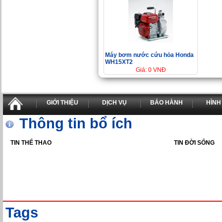
Máy bơm nước cứu hỏa Honda
WH15XT2
Giá: 0 VNĐ
GIỚI THIỆU
DỊCH VỤ
BẢO HÀNH
HÌNH
Thông tin bổ ích
TIN THỂ THAO
TIN ĐỜI SỐNG
Tags