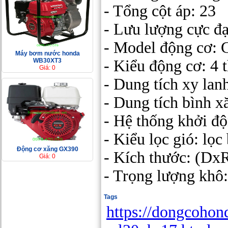
- Tổng cột áp: 23
- Lưu lượng cực đại
- Model động cơ:
Máy bơm nước honda
WB30XT3
- Kiểu động cơ: 4 
Giá: 0
- Dung tích xy lan
- Dung tích bình xă
- Hệ thống khởi độ
- Kiểu lọc gió: lọc
Động cơ xăng GX390
- Kích thước: (D
Giá: 0
- Trọng lượng khô
Tags
https://dongcoho