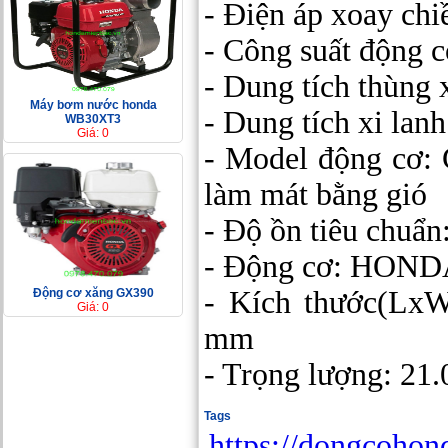
- Điện áp xoay ch
- Công suất động 
- Dung tích thùng 
Máy bơm nước honda
- Dung tích xi lanh
WB30XT3
Giá: 0
- Model động cơ: 
làm mát bằng gió
- Độ ồn tiêu chuẩn
- Động cơ: HON
- Kích thước(Lx
Động cơ xăng GX390
Giá: 0
mm
- Trọng lượng: 21.
Tags
https://dongcoho