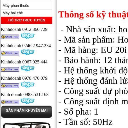
Máy phun thuốc
Thông số kỹ thuậ
Máy hái chè
HỖ TRỢ TRỰC TUYẾN
- Nhà sản xuất: h
Kinhdoanh 0912.366.729
- Mã sản phẩm: H
Kinhdoanh 0246.2 947.234
- Mã hàng: EU 20i
- Bảo hành: 12 thá
Kinhdoanh 0967.925.444
- Hệ thống khởi đ
Kinhdoanh 0978.470.079
- Hệ thống đánh lử
- Công suất dự ph
Kinh doanh 0983.531.168
- Công suất định 
- Số pha: 1
SẢN PHẨM KHUYẾN MẠI
- Tần số: 50Hz