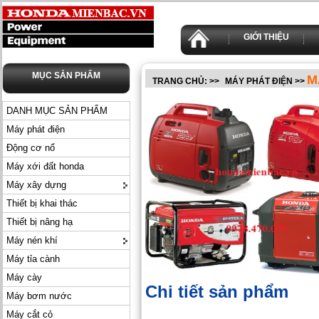
GIỚI THIỆU
MỤC SẢN PHẨM
M
TRANG CHỦ:
>>
MÁY PHÁT ĐIỆN
>>
DANH MỤC SẢN PHẨM
Máy phát điện
Động cơ nổ
Máy xới đất honda
Máy xây dựng
Thiết bị khai thác
Thiết bị nâng hạ
Máy nén khí
Máy tỉa cành
Máy cày
Chi tiết sản phẩm
Máy bơm nước
Máy cắt cỏ