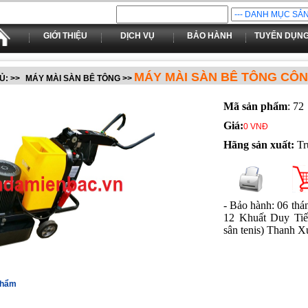
GIỚI THIỆU
DỊCH VỤ
BẢO HÀNH
TUYỂN DỤN
MÁY MÀI SÀN BÊ TÔNG CÔN
Ủ:
>>
MÁY MÀI SÀN BÊ TÔNG
>>
Mã sản phẩm
: 72
Giá:
0 VNĐ
Hãng sản xuất:
Tr
- Bảo hành: 06 thá
12 Khuất Duy Tiế
sân tenis) Thanh X
 phẩm