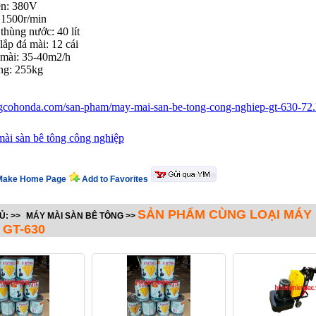
ện: 380V
 1500r/min
 thùng nước: 40 lít
lắp đá mài: 12 cái
 mài: 35-40m2/h
ợng: 255kg
ngcohonda.com/san-pham/may-mai-san-be-tong-cong-nghiep-gt-630-72.
ài sàn bê tông công nghiệp
ake Home Page
Add to Favorites
SẢN PHẨM CÙNG LOẠI MÁY
Ủ:
>>
MÁY MÀI SÀN BÊ TÔNG
>>
 GT-630