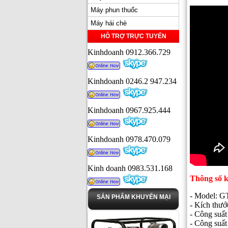
Máy phun thuốc
Máy hái chè
HỖ TRỢ TRỰC TUYẾN
Kinhdoanh 0912.366.729
Kinhdoanh 0246.2 947.234
Kinhdoanh 0967.925.444
Kinhdoanh 0978.470.079
Kinh doanh 0983.531.168
Thông số k
- Model: G
SẢN PHẨM KHUYẾN MẠI
- Kích thư
- Công suất
- Công suất