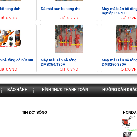
bê tông tinh
Đá mài sàn bê tông thô
Máy mài sàn bê tôn
nghiệp GT-700
Giá: 0 VNĐ
Giá: 0 VNĐ
Giá: 0 V
 bê tông có hút bụi
Máy mài sàn bê tông
Máy mài sàn bê tôn
DMS350/380V
DMS250/380V
Giá: 0 VNĐ
Giá: 0 VNĐ
Giá: 0 V
BẢO HÀNH
HÌNH THỨC THANH TOÁN
HƯỚNG DẪN KHÁ
TIN ĐỜI SỐNG
HONDA