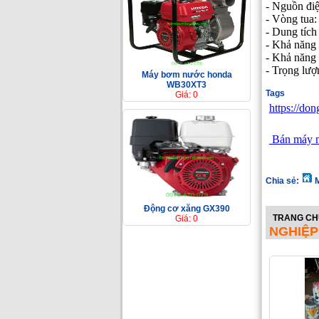
- Nguồn đi
- Vòng tua:
- Dung tích
- Khả năng 
- Khả năng
- Trọng lư
Máy bơm nước honda
WB30XT3
Tags
Giá: 0
https://do
Bán máy m
Chia sẻ:
M
Động cơ xăng GX390
TRANG CH
Giá: 0
NGHIỆP