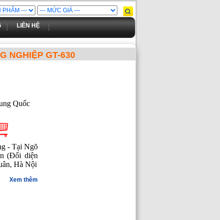
G
LIÊN HỆ
G NGHIỆP GT-630
ung Quốc
ng - Tại Ngõ
n (Đối diện
uân, Hà Nội
Xem thêm