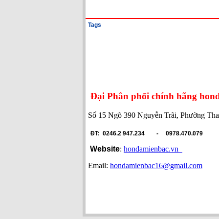
Tags
Đại Phân phối chính hãng
hon
Số 15 Ngõ 390 Nguyễn Trãi, Phường Th
ĐT: 0246.2 947.234 -
0978.470.079
Website
:
hondamienbac.vn
Email:
hondamienbac16@gmail.com
don