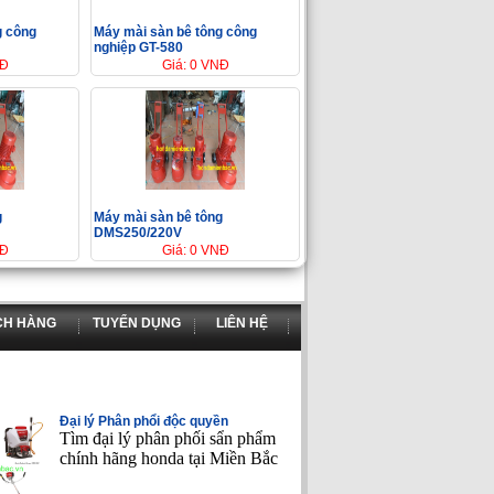
g công
Máy mài sàn bê tông công
nghiệp GT-580
NĐ
Giá: 0 VNĐ
g
Máy mài sàn bê tông
DMS250/220V
NĐ
Giá: 0 VNĐ
CH HÀNG
TUYỂN DỤNG
LIÊN HỆ
Đại lý Phân phổi độc quyền
Tìm đại lý phân phối sẩn phẩm
chính hãng honda tại Miền Bắc