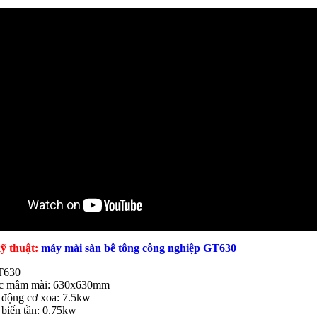
ỹ thuật:
máy mài sàn bê tông công nghiệp GT630
T630
ớc mâm mài: 630x630mm
 động cơ xoa: 7.5kw
 biến tần: 0.75kw