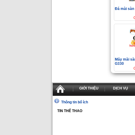
Đá mài sàn 
Máy mài sàn
G330
GIỚI THIỆU
DỊCH VỤ
Thông tin bổ ích
TIN THỂ THAO