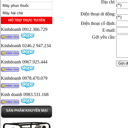
Địa chỉ:
(*)
Máy phun thuốc
Máy hái chè
Điện thoại di động:
(*)
HỖ TRỢ TRỰC TUYẾN
Điện thoại cố định:
Kinhdoanh 0912.366.729
E-mail:
Gửi yêu cầu:
Kinhdoanh 0246.2 947.234
Kinhdoanh 0967.925.444
Kinhdoanh 0978.470.079
Kinh doanh 0983.531.168
SẢN PHẨM KHUYẾN MẠI