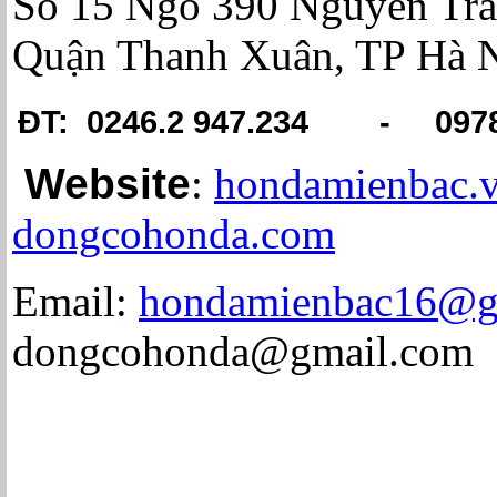
Số 15 Ngõ 390 Nguyễn Trã
Quận Thanh Xuân, TP Hà 
ĐT: 0246.2 947.234 -
097
Website
:
hondamienbac
dongcohonda.com
Email:
hondamienbac16@g
dongcohonda@gmail.com