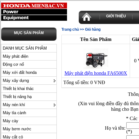
GIỚI THIỆU
Trang chủ
>> Giỏ hàng
MỤC SẢN PHẨM
Tên Sản Phẩm
Gi
DANH MỤC SẢN PHẨM
Máy phát điện
0
Động cơ nổ
Máy xới đất honda
Máy phát điện honda FA6500X
Máy xây dựng
Tổng số tiền: 0 VNĐ
Thiết bị khai thác
Thôn
Thiết bị nâng hạ
(Xin vui lòng điền đầy đủ thôn
Máy nén khí
hàng cho Bạn 
Máy tỉa cành
*
Các 
Máy cày
Họ và tên:
Máy bơm nước
(
*
)
Máy cắt cỏ